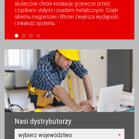
skutecznie chroni instalacje grzewcze przed
cząstkami stałymi i osadami metalicznymi. Dzięki
silnemu magnesowi i filtrowi zwiększa wydajność
i trwałość systemu.
Nasi dystrybutorzy
wybierz województwo