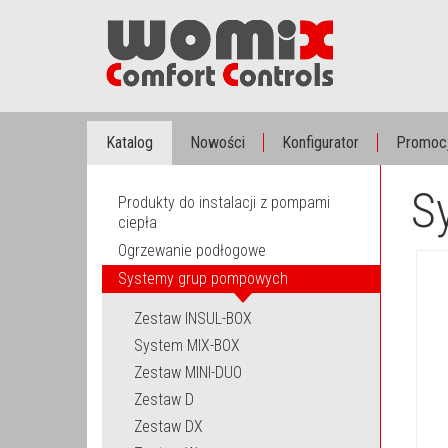
Katalog
Nowości
Konfigurator
Promoc
S
Produkty do instalacji z pompami
ciepła
Ogrzewanie podłogowe
Systemy grup pompowych
Zestaw INSUL-BOX
System MIX-BOX
Zestaw MINI-DUO
Zestaw D
Zestaw DX