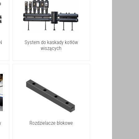
N
System do kaskady kotłów
wiszących
w
Rozdzielacze blokowe