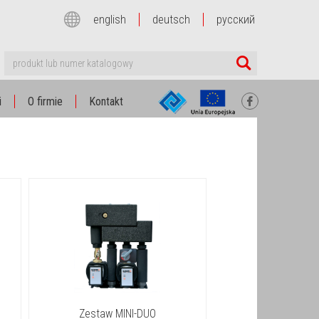
english
deutsch
русский
i
O firmie
Kontakt
h
Zestaw MINI-DUO