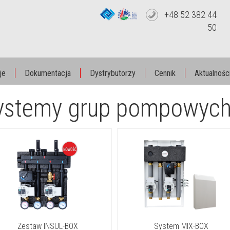
+48 52 382 44
50
je
Dokumentacja
Dystrybutorzy
Cennik
Aktualnośc
ystemy grup pompowyc
Zestaw INSUL-BOX
System MIX-BOX