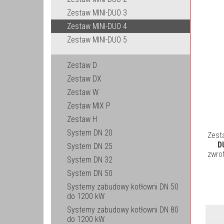
Zestaw MINI-DUO 3
Zestaw MINI-DUO 4
Zestaw MINI-DUO 5
Zestaw D
Zestaw DX
Zestaw W
Zestaw MIX P
Zestaw H
System DN 20
Zest
D
System DN 25
zwro
System DN 32
System DN 50
Systemy zabudowy kotłowni DN 50
do 1200 kW
Systemy zabudowy kotłowni DN 80
do 1200 kW