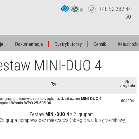
+48 52 382 44
50
je
Dokumentacja
Dystrybutorzy
Cennik
Aktualnośc
estaw MINI-DUO 4
Nr
Typ
artykułu
aw grup pompowych ze sprzęgło-rozdzielaczem
MINI-DUO 4
604904
ompami
Womix WPO 25-60/130
Zestaw
MINI-DUO 4
z 2 grupami:
 2x grupa pompowa bez mieszacza (obieg c.w.u lub grzejnikowy),