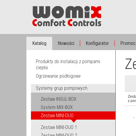
Katalog
Nowości
Konfigurator
Promoc
Z
Produkty do instalacji z pompami
ciepła
Ogrzewanie podłogowe
Systemy grup pompowych
Zest
Zestaw INSUL-BOX
z p
System MIX-BOX
Zestaw MINI-DUO
-
Zestaw MINI-DUO 1
Zestaw MINI-DUO 2