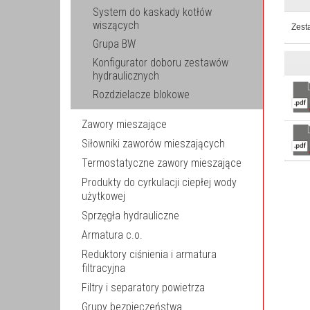
System do kaskady kotłów
wiszących
Zest
Grupa BW
Konfigurator doboru zestawów
hydraulicznych
Rozdzielacze blokowe
Zawory mieszające
Siłowniki zaworów mieszających
Termostatyczne zawory mieszające
Produkty do cyrkulacji ciepłej wody
użytkowej
Sprzęgła hydrauliczne
Armatura c.o.
Reduktory ciśnienia i armatura
filtracyjna
Filtry i separatory powietrza
Grupy bezpieczeństwa