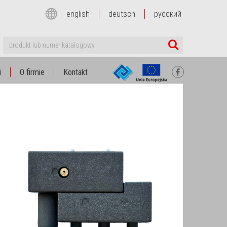
english
deutsch
русский
i
O firmie
Kontakt