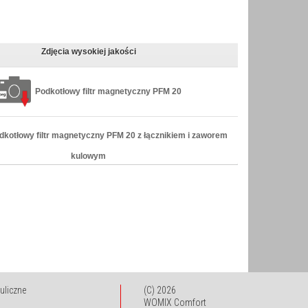
Zdjęcia wysokiej jakości
Podkotłowy filtr magnetyczny
PFM 20
dkotłowy filtr magnetyczny
PFM 20 z łącznikiem i zaworem
kulowym
uliczne
(C) 2026
WOMIX Comfort