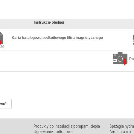
Instrukcje obsługi
Karta katalogowa podkotłowego filtra magnetycznego
 20
Po
owrót
Produkty do instalacji z pompami ciepła
Sprzęgła hydra
Ogrzewanie podłogowe
Armatura c.o.