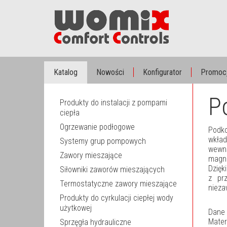
Katalog
Nowości
Konfigurator
Promoc
P
Produkty do instalacji z pompami
ciepła
Ogrzewanie podłogowe
Podko
wkład
Systemy grup pompowych
wewną
Zawory mieszające
magne
Dzięk
Siłowniki zaworów mieszających
z pr
Termostatyczne zawory mieszające
nieza
Produkty do cyrkulacji ciepłej wody
użytkowej
Dane 
Mater
Sprzęgła hydrauliczne