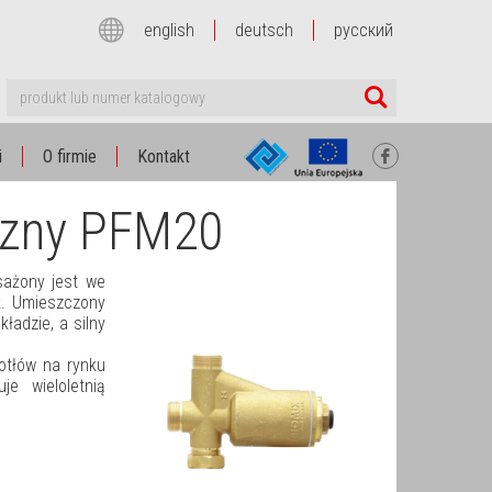
english
deutsch
русский
i
O firmie
Kontakt
yczny PFM20
ażony jest we
k. Umieszczony
ładzie, a silny
kotłów na rynku
e wieloletnią