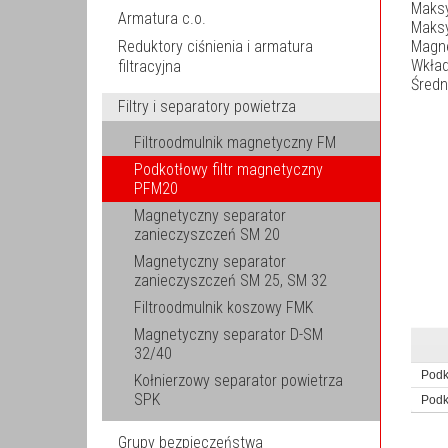
Maksy
Armatura c.o.
Maksy
Reduktory ciśnienia i armatura
Magn
Wkład
filtracyjna
Średn
Filtry i separatory powietrza
Filtroodmulnik magnetyczny FM
Podkotłowy filtr magnetyczny
PFM20
Magnetyczny separator
zanieczyszczeń SM 20
Magnetyczny separator
zanieczyszczeń SM 25, SM 32
Filtroodmulnik koszowy FMK
Magnetyczny separator D-SM
32/40
Podk
Kołnierzowy separator powietrza
SPK
Podk
Grupy bezpieczeństwa