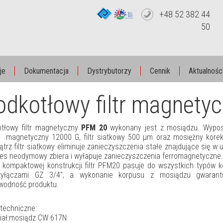
+48 52 382 44
50
je
Dokumentacja
Dystrybutorzy
Cennik
Aktualnośc
odkotłowy filtr magnet
tłowy filtr magnetyczny
PFM 20
wykonany jest z mosiądzu. Wypos
 magnetyczny 12000 G, filtr siatkowy 500 μm oraz mosiężny kore
trz filtr siatkowy eliminuje zanieczyszczenia stałe znajdujące się w uk
s neodymowy zbiera i wyłapuje zanieczyszczenia ferromagnetyczne.
i kompaktowej konstrukcji filtr PFM20 pasuje do wszystkich typów 
zyłączami GZ 3/4", a wykonanie korpusu z mosiądzu gwarantuj
wodność produktu.
techniczne:
iał:mosiądz CW 617N