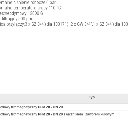
malne ciśnienie robocze:6 bar
malna temperatura pracy:110 °C
es:neodymowy 12000 G
 filtrujący:500 μm
ica przyłączy:3 x GZ 3/4"(dla 100171) 2 x GW 3/4",1 x GZ 3/4"(dla 10
Typ
otłowy filtr magnetyczny
PFM 20 - DN 20
otłowy filtr magnetyczny
PFM 20 - DN 20
z łącznikiem i zaworem kulowym