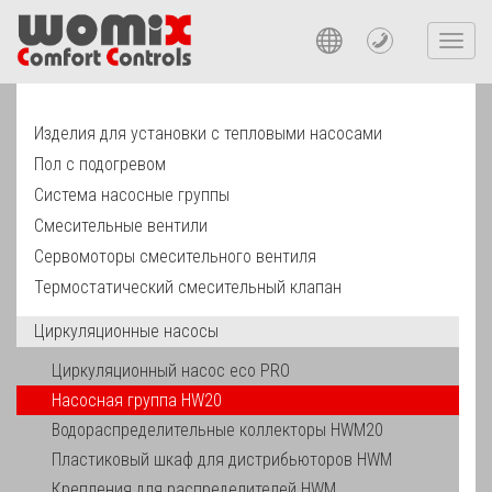
Toggl
navig
Изделия для установки с тепловыми насосами
Пол с подогревом
Система насосные группы
Смесительные вентили
Сервомоторы смесительного вентиля
Термостатический смесительный клапан
Циркуляционные насосы
Циркуляционный насос eco PRO
Насосная группа HW20
Водораспределительные коллекторы HWM20
Пластиковый шкаф для дистрибьюторов HWM
Крепления для распределителей HWM