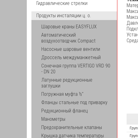
Гидравлические стрелки
Мате
Макс
Продукты инсталяции ц. о.
Макс
Давле
Шаровые краны EASYFLUX
Подкл
Уста
Автоматический
Среда
воздухоотводчик Compact
Насосные шаровые вентили
Дроссель междуманжетный
Сонечная группа VERTIGO VRD 90
- DN 20
Латунные редукционные
заглушки
Погружная муфта ½"
Фланцы стальные под приварку
Редукционный фланец
Манометры
Предохранительные клапаны
Груп
Крышка датчика температуры
Груп