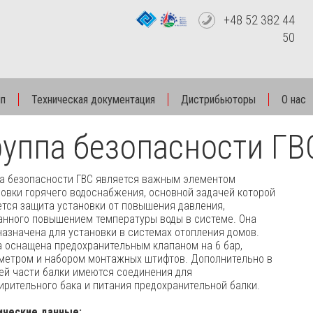
+48 52 382 44
50
пп
Техническая документация
Дистрибьюторы
O нас
руппа безопасности ГВ
па безопасности ГВС является важным элементом
овки горячего водоснабжения, основной задачей которой
ется защита установки от повышения давления,
анного повышением температуры воды в системе. Она
азначена для установки в системах отопления домов.
а оснащена предохранительным клапаном на 6 бар,
метром и набором монтажных штифтов. Дополнительно в
ей части балки имеются соединения для
рительного бака и питания предохранительной балки.
ические данные: