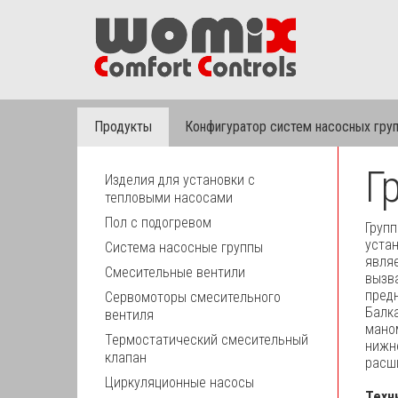
Продукты
Конфигуратор систем насосных гру
Г
Изделия для установки с
тепловыми насосами
Пол с подогревом
Груп
устан
Система насосные группы
явля
Смесительные вентили
вызв
предн
Сервомоторы смесительного
Балк
вентиля
мано
Термостатический смесительный
нижн
клапан
расши
Циркуляционные насосы
Техн