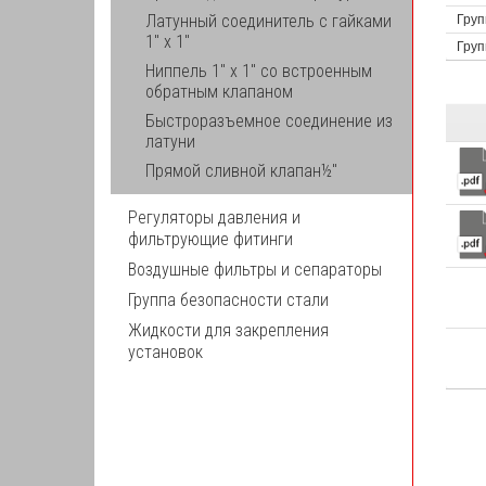
Латунный соединитель с гайками
Груп
1" x 1"
Груп
Ниппель 1" x 1" со встроенным
обратным клапаном
Быстроразъемное соединение из
латуни
Прямой сливной клапан½"
Регуляторы давления и
фильтрующие фитинги
Воздушные фильтры и сепараторы
Группа безопасности стали
Жидкости для закрепления
установок