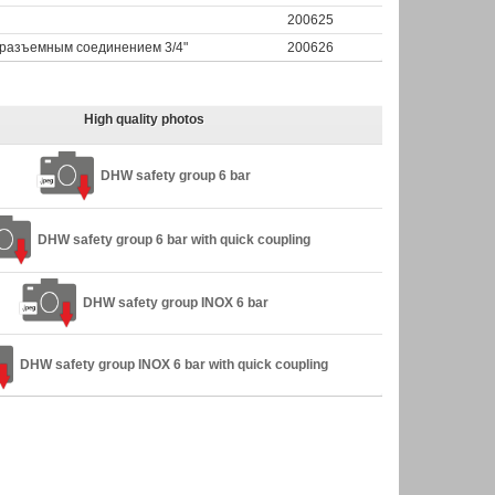
200625
оразъемным соединением 3/4"
200626
High quality photos
DHW safety group 6 bar
DHW safety group 6 bar with quick coupling
DHW safety group INOX 6 bar
DHW safety group INOX 6 bar with quick coupling