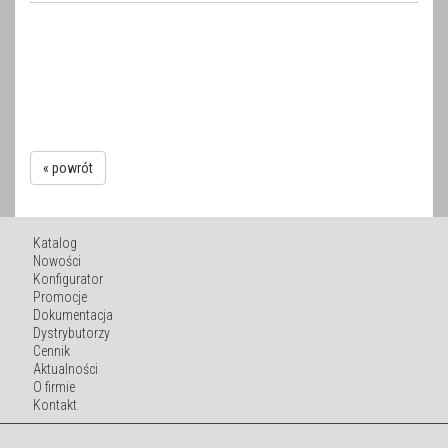
« powrót
Katalog
Nowości
Konfigurator
Promocje
Dokumentacja
Dystrybutorzy
Cennik
Aktualności
O firmie
Kontakt