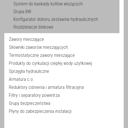
System do kaskady kotłów wiszących
Grupa BW
Konfigurator doboru zestawów hydraulicznych
Rozdzielacze blokowe
Zawory mieszające
Siłowniki zaworów mieszających
Termostatyczne zawory mieszające
Produkty do cyrkulacji ciepłej wody użytkowej
Sprzęgła hydrauliczne
Armatura c.o.
Reduktory ciśnienia i armatura filtracyjna
Filtry i separatory powietrza
Grupy bezpieczeństwa
Płyny do zabezpieczenia instalacji