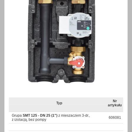
Nr
Typ
artykułu
Grupa
SMT 125 - DN 25 (1")
z mieszaczem 3-dr.,
606081
z izolacją, bez pompy