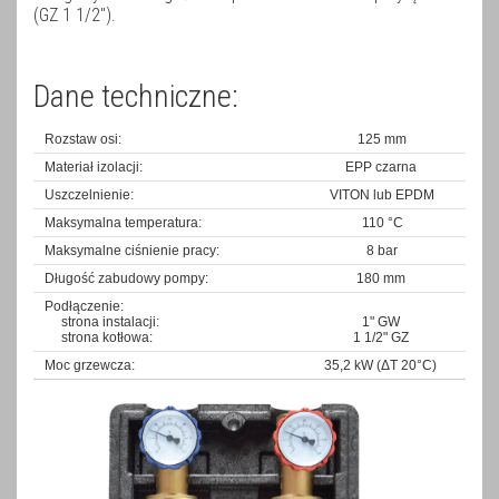
(GZ 1 1/2").
Dane techniczne:
Rozstaw osi:
125 mm
Materiał izolacji:
EPP czarna
Uszczelnienie:
VITON lub EPDM
Maksymalna temperatura:
110 °C
Maksymalne ciśnienie pracy:
8 bar
Długość zabudowy pompy:
180 mm
Podłączenie:
strona instalacji:
1" GW
strona kotłowa:
1 1/2" GZ
Moc grzewcza:
35,2 kW (ΔT 20°C)