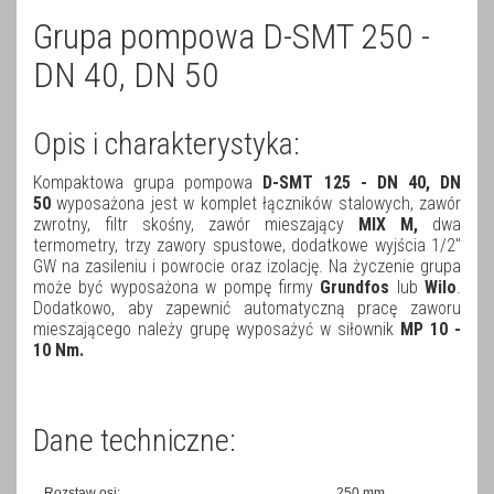
Grupa pompowa D-SMT 250 -
DN 40, DN 50
Opis i charakterystyka:
Kompaktowa grupa pompowa
D-SMT 125 - DN 40, DN
50
wyposażona jest w komplet łączników stalowych, zawór
zwrotny, filtr skośny, zawór mieszający
MIX M,
dwa
termometry, trzy zawory spustowe, dodatkowe wyjścia 1/2"
GW na zasileniu i powrocie oraz izolację. Na życzenie grupa
może być wyposażona w pompę firmy
Grundfos
lub
Wilo
.
Dodatkowo, aby zapewnić automatyczną pracę zaworu
mieszającego należy grupę wyposażyć w siłownik
MP 10 -
10 Nm.
Dane techniczne:
Rozstaw osi:
250 mm