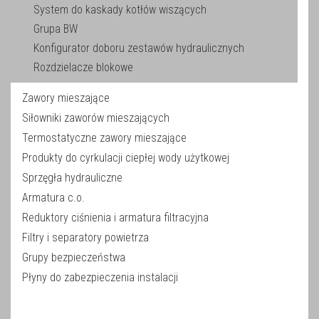
System do kaskady kotłów wiszących
Grupa BW
Konfigurator doboru zestawów hydraulicznych
Rozdzielacze blokowe
Zawory mieszające
Siłowniki zaworów mieszających
Termostatyczne zawory mieszające
Produkty do cyrkulacji ciepłej wody użytkowej
Sprzęgła hydrauliczne
Armatura c.o.
Reduktory ciśnienia i armatura filtracyjna
Filtry i separatory powietrza
Grupy bezpieczeństwa
Płyny do zabezpieczenia instalacji