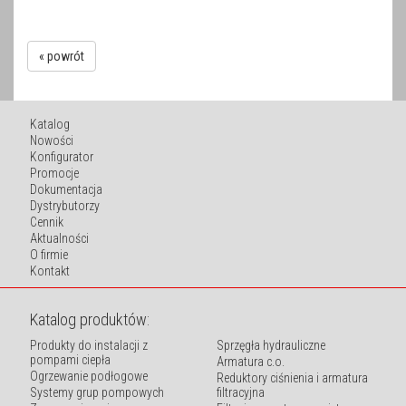
« powrót
Katalog
Nowości
Konfigurator
Promocje
Dokumentacja
Dystrybutorzy
Cennik
Aktualności
O firmie
Kontakt
Katalog produktów:
Produkty do instalacji z
Sprzęgła hydrauliczne
pompami ciepła
Armatura c.o.
Ogrzewanie podłogowe
Reduktory ciśnienia i armatura
Systemy grup pompowych
filtracyjna