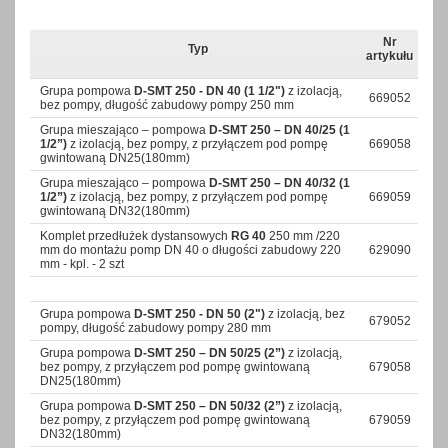
Nr
Typ
artykułu
Grupa pompowa
D-SMT 250 - DN 40 (1 1/2")
z izolacją,
669052
bez pompy, długość zabudowy pompy 250 mm
Grupa mieszająco – pompowa
D-SMT 250 – DN 40/25 (1
1/2”)
z izolacją, bez pompy, z przyłączem pod pompę
669058
gwintowaną DN25(180mm)
Grupa mieszająco – pompowa
D-SMT 250 – DN 40/32 (1
1/2”)
z izolacją, bez pompy, z przyłączem pod pompę
669059
gwintowaną DN32(180mm)
Komplet przedłużek dystansowych
RG 40
250 mm /220
mm do montażu pomp DN 40 o długości zabudowy 220
629090
mm - kpl. - 2 szt
Grupa pompowa
D-SMT 250 - DN 50 (2")
z izolacją, bez
679052
pompy, długość zabudowy pompy 280 mm
Grupa pompowa
D-SMT 250 – DN 50/25 (2”)
z izolacją,
bez pompy, z przyłączem pod pompę gwintowaną
679058
DN25(180mm)
Grupa pompowa
D-SMT 250 – DN 50/32 (2”)
z izolacją,
bez pompy, z przyłączem pod pompę gwintowaną
679059
DN32(180mm)