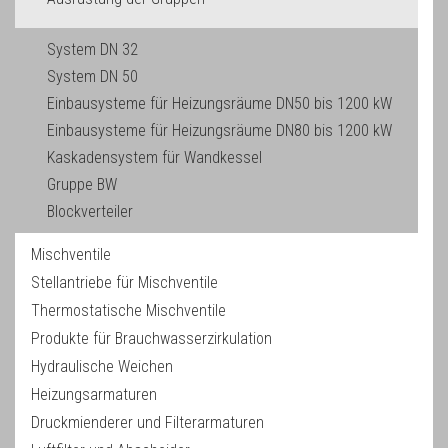
System DN 32
System DN 50
Einbausysteme für Heizungsräume DN50 bis 1200 kW
Einbausysteme für Heizungsräume DN80 bis 1200 kW
Kaskadensystem für Wandkessel
Gruppe BW
Blockverteiler
Mischventile
Stellantriebe für Mischventile
Thermostatische Mischventile
Produkte für Brauchwasserzirkulation
Hydraulische Weichen
Heizungsarmaturen
Druckmienderer und Filterarmaturen