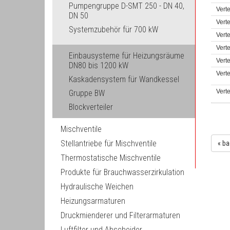
Pumpengruppe D-SMT 250 - DN 40,
Verte
DN 50
Verte
Systemzubehör für 700 kW
Verte
Verte
Einbausysteme für Heizungsräume
Verte
DN80 bis 1200 kW
Verte
Kaskadensystem für Wandkessel
Verte
Gruppe BW
Blockverteiler
Mischventile
Stellantriebe für Mischventile
« ba
Thermostatische Mischventile
Produkte für Brauchwasserzirkulation
Hydraulische Weichen
Heizungsarmaturen
Druckmienderer und Filterarmaturen
Luftfilter und Abscheider