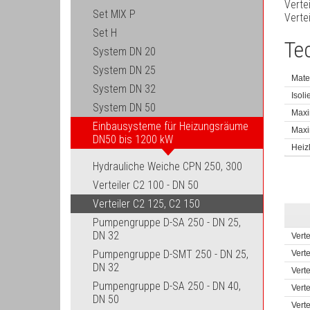
Verte
Set MIX P
Verte
Set H
Te
System DN 20
System DN 25
Mater
System DN 32
Isoli
System DN 50
Maxi
Einbausysteme für Heizungsräume
Maxi
DN50 bis 1200 kW
Heiz
Hydrauliche Weiche CPN 250, 300
Verteiler C2 100 - DN 50
Verteiler C2 125, C2 150
Pumpengruppe D-SA 250 - DN 25,
DN 32
Verte
Pumpengruppe D-SMT 250 - DN 25,
Verte
DN 32
Verte
Pumpengruppe D-SA 250 - DN 40,
Verte
DN 50
Verte