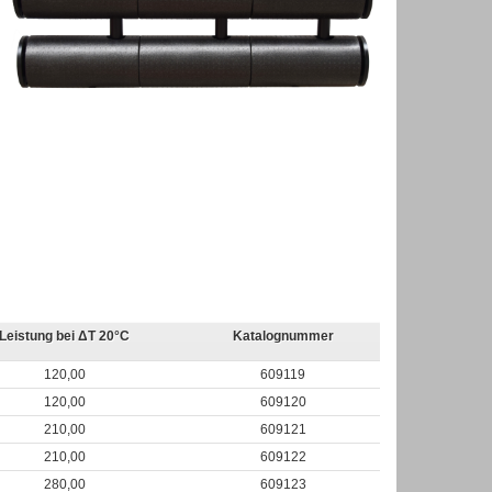
Leistung bei
Δ
T 20
°C
Katalognummer
120,00
609119
120,00
609120
210,00
609121
210,00
609122
280,00
609123