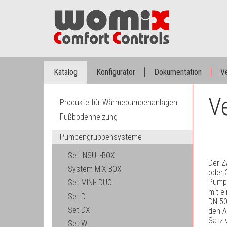
Katalog
Konfigurator
Dokumentation
Ve
Ve
Produkte für Wärmepumpenanlagen
Fußbodenheizung
Pumpengruppensysteme
Set INSUL-BOX
Der Z
System MIX-BOX
oder 
Pumpe
Set MINI- DUO
mit e
Set D
DN 50
Set DX
den A
Satz 
Set W