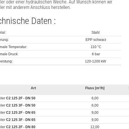
iler oder einer hydraulischen Weiche. Auf Wunsch können wir
iler mit anderem Anschluss herstellen.
chnische Daten
:
ial
:
Stahl
erung
:
EPP
schwarz
male Temperatur:
110 °C
male Druck:
6 bar
leistung
:
120-1200 kW
Art
Fluss [m³/h]
iler
C2 125 2F - DN 50
6,00
iler
C2 125 3F - DN 50
6,00
iler
C2 125 2F - DN 65
9,00
iler
C2 125 3F - DN 65
9,00
iler
C2 125 2F - DN 80
12,00